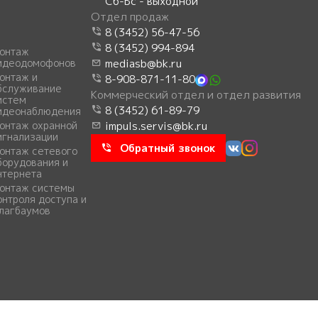
Сб-Вс - выходной
Отдел продаж
8 (3452) 56-47-56
8 (3452) 994-894
онтаж
идеодомофонов
mediasb@bk.ru
онтаж и
8-908-871-11-80
бслуживание
Коммерческий отдел и отдел развития
истем
8 (3452) 61-89-79
идеонаблюдения
онтаж охранной
impuls.servis@bk.ru
игнализации
Обратный звонок
онтаж сетевого
борудования и
нтернета
онтаж системы
онтроля доступа и
лагбаумов