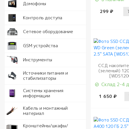
Аналогов
Видеорег
Домофоны
видеодо
299 ₽
Видеорег
Считыват
Контроль доступа
IP видео
автомоби
Комплект
Замки и 
Программ
Серверы
Сетевое оборудование
видеодо
Кнопки в
Разъемы 
Точки дос
GSM устройства
Вызывные
Доводчик
Роутеры 
Рации
Инструменты
Аудио тр
ССД накопите
Идентифи
(зеленый) 120
Коммута
Модули с
Аккумуля
Электрои
Источники питания и
[WDS120
комплек
питания
стабилизаторы
Контрол
Склад 2-4 
Антенны 
Ручной и
Стабилиз
Системы хранения
HDD
информации
1 650 ₽
Шлагбаум
РоЕ комм
Тестеры
Блоки пи
SSD
Кабель д
Кабель и монтажный
Комплек
видеонаб
материал
Источник
Карты па
питания
Кабель U
Кронштейны/шкафы/
Кронште