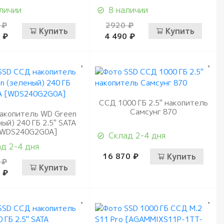
личии
В наличии
 ₽
2920 ₽
Купить
Купить
 ₽
4 490 ₽
ССД 1000 ГБ 2.5" накопитель
Самсунг 870
акопитель WD Green
ый) 240 ГБ 2.5" SATA
[WDS240G2G0A]
Склад 2-4 дня
д 2-4 дня
16 870 ₽
Купить
 ₽
Купить
 ₽