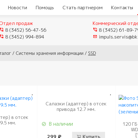
Новости
Помощь
Стать партнером
Контакты
Отдел продаж
Коммерческий отд
8 (3452) 56-47-56
8 (3452) 61-89-7
8 (3452) 994-894
impuls.servis@bk
талог
/
Системы хранения информации
/
SSD
Салазки (адаптер) в отсек
привода 12.7 мм.
тер) в отсек
9.5 мм.
В наличии
120 ГБ
еры
Видеокамеры TVI/CVI/AHD
WD
299 ₽
Купить