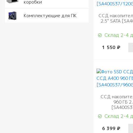
коробки
USB Flash
Крепеж и
Шкафы и 
материал
Оператив
Комплектующие для ПК
ССД накопител
2.5" SATA [SA
Кабели с
удлините
Склад 2-4 
1 550 ₽
ССД накопите
960 ГБ 2
[SA400S3
Склад 2-4 
6 399 ₽