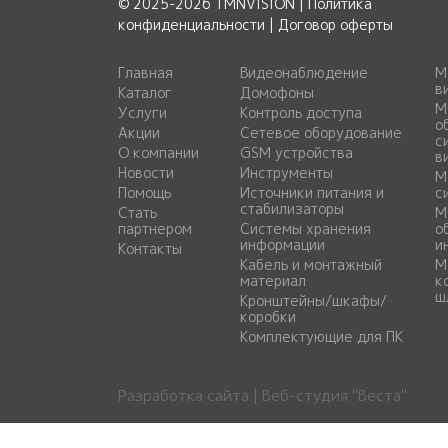
© 2025-2026 TMNVISION |
Политика
конфиденциальности
|
Договор оферты
Главная
Видеонаблюдение
М
в
Каталог
Домофоны
М
Услуги
Контроль доступа
о
Акции
Сетевое оборудование
с
О компании
GSM устройства
в
Новости
Инструменты
М
Помощь
Источники питания и
с
стабилизаторы
Стать
М
партнером
Системы хранения
о
информации
и
Контакты
Кабель и монтажный
М
материал
к
ш
Кронштейны/шкафы/
коробки
Комплектующие для ПК
Разработка сайта | Веб-студия "Веста"