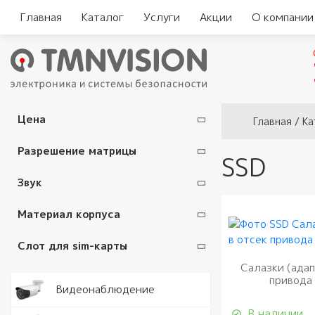
Главная
Каталог
Услуги
Акции
О компании
Вы здесь
Цена
Главная
/
Ка
Разрешение матрицы
SSD
Звук
Материал корпуса
Слот для sim-карты
Салазки (адап
привода 
Видеокам
Видеонаблюдение
В наличии