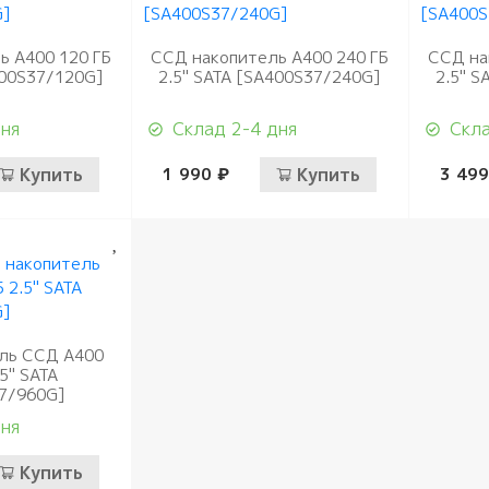
 память
 расходные
коробки
ы
ная память
ь A400 120 ГБ
ССД накопитель A400 240 ГБ
ССД на
400S37/120G]
2.5" SATA [SA400S37/240G]
2.5" S
оединительные и
ли
дня
Склад 2-4 дня
Скла
Купить
1 990 ₽
Купить
3 499
ль ССД A400
.5" SATA
7/960G]
дня
Купить