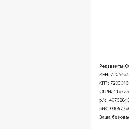
Реквизиты О
ИНН: 720349
КПП: 7203010
ОГРН: 11972
р/с: 4070281
БИК: 0465779
Ваша безопа