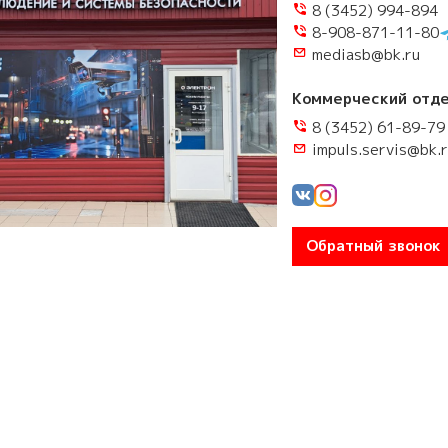
каторы
торы
опряжения и
торы и элементы
8 (3452) 994-894
нструмент
тующие
8-908-871-11-80
леры
и усилители
mediasb@bk.ru
нструмент
аторы напряжения
ы и турникеты
Коммерческий отде
утаторы
тания
8 (3452) 61-89-79
ля
тующие
людения
impuls.servis@bk.
и бесперебойного
мяти microSD
TP/FTP
йны
 память
 расходные
коробки
Обратный звонок
ы
ная память
оединительные и
ли