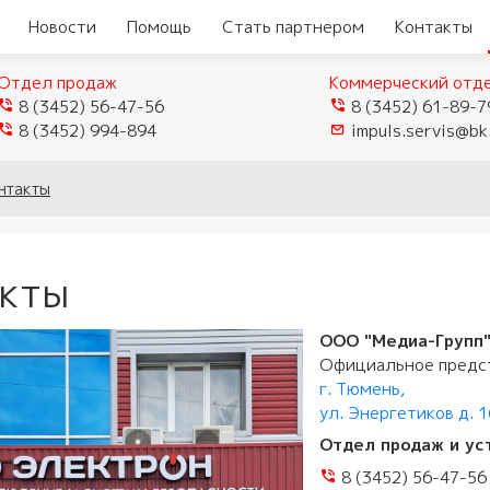
Новости
Помощь
Стать партнером
Контакты
Отдел продаж
Коммерческий отд
8 (3452) 56-47-56
8 (3452) 61-89-7
8 (3452) 994-894
impuls.servis@bk
еры
Видеокамеры TVI/CVI/AHD
нтакты
Видеорегистраторы
ые
истраторы
Видеокамеры IP
гибридные
мофоны
акты
истраторы для
Видеокамеры Wi-Fi
ели
Видеорегистраторы IP
домофоны
лей
Муляжи камер
ООО "Медиа-Групп
ы
защелки
ное обеспечение
мофонов
Официальное предс
г. Тюмень,
ыхода
и аксессуары
тупа и мосты
 панели
ул. Энергетиков д. 
и
Отдел продаж и ус
и модемы
убки
8 (3452) 56-47-56