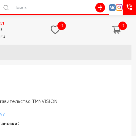
ел
0
0
9
.ru
"
тавительство TMNVISION
167
тановки: