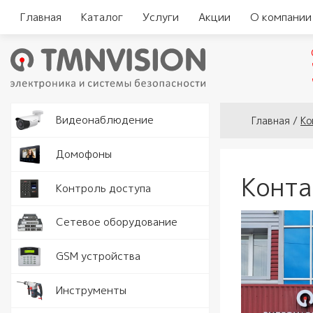
Главная
Каталог
Услуги
Акции
О компании
Вы здесь
Видеокам
Видеонаблюдение
Главная
/
Ко
Аналогов
Видеорег
Домофоны
видеодо
Конт
Видеорег
Считыват
Контроль доступа
IP видео
автомоби
Комплект
Замки и 
Программ
Серверы
Сетевое оборудование
видеодо
Кнопки в
Разъемы 
Точки дос
GSM устройства
Вызывные
Доводчик
Роутеры 
Рации
Инструменты
Аудио тр