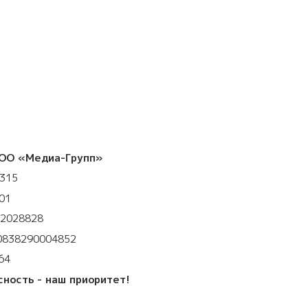
ОО «Медиа-Групп»
3315
01
32028828
0838290004852
64
сность - наш приоритет!