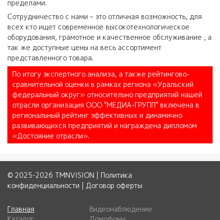
пределами.
Сотрудничество с нами – это отличная возможность, для
всех кто ищет современное высокотехнологическое
оборудования, грамотное и качественное обслуживание , а
так же доступные цены на весь ассортимент
представленного товара.
По итогу экспертного анализа, а также рейтингово-
сравнительной оценки в рамках региона «Уральский
федеральный округ» относительно предприятий нашей
отрасли организация ООО "МЕДИА-ГРУПП" включена в
региональный рейтинг эффективных и динамично
развивающихся предприятий и награждена дипломом
«Достояние отрасли».
© 2025-2026 TMNVISION |
Политика
конфиденциальности
|
Договор оферты
Главная
Видеонаблюдение
Каталог
Домофоны