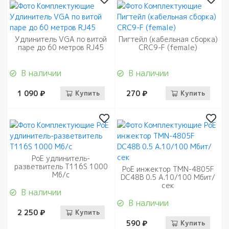
Удлинитель VGA по витой
Пигтейл (кабельная сборка)
паре до 60 метров RJ45
CRC9-F (female)
В наличии
В наличии
1 090 ₽
Купить
270 ₽
Купить
PoE удлинитель-
разветвитель T116S 1000
PoE инжектор TMN-4805F
Мб/с
DC48В 0.5 A.10/100 Мбит/
сек
В наличии
В наличии
2 250 ₽
Купить
590 ₽
Купить