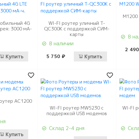
 память
 расходные
коробки
ы
ная память
M1200 
оединительные и
мобильный 4G
WI-FI роутер уличный T-
ли
арея: 3000 мА-
QC300K с поддержкой СИМ-
карты
В на
В наличии
2 490
Купить
5 750 ₽
Купить
роутер AC1200
WI-FI роутер MW5230 с
WI-FI 
поддержкой USB модемов
дня
Склад 2-4 дня
Скла
Купить