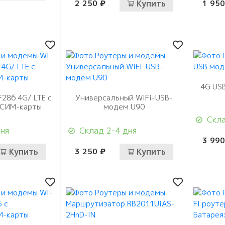
2 250 ₽
Купить
1 950
4G USB
F286 4G/ LTE с
Универсальный WiFi-USB-
 СИМ-карты
модем U90
Скла
дня
Склад 2-4 дня
3 990
Купить
3 250 ₽
Купить