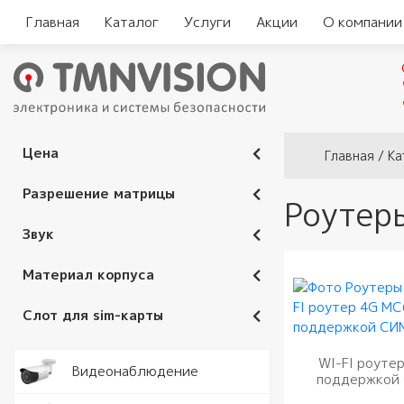
Главная
Каталог
Услуги
Акции
О компании
Вы здесь
Цена
Главная
/
Ка
Разрешение матрицы
Роутер
Звук
Материал корпуса
Слот для sim-карты
WI-FI роуте
Видеокам
Видеонаблюдение
поддержкой