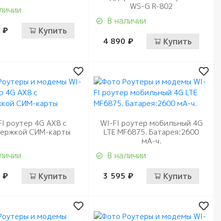
WS-G R-802
личии
В наличии
 ₽
Купить
4 890 ₽
Купить
FI роутер 4G AX8 с
WI-FI роутер мобильный 4G
ержкой СИМ-карты
LTE MF6875. Батарея:2600
мА-ч.
личии
В наличии
 ₽
Купить
3 595 ₽
Купить