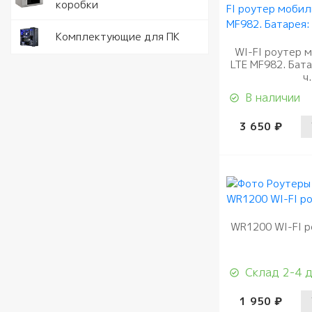
коробки
USB Flash
Крепеж и
Шкафы и 
материал
Оператив
Комплектующие для ПК
Кабели с
WI-FI роутер 
удлините
LTE MF982. Бат
ч.
В наличии
3 650 ₽
WR1200 WI-FI 
Склад 2-4 
1 950 ₽