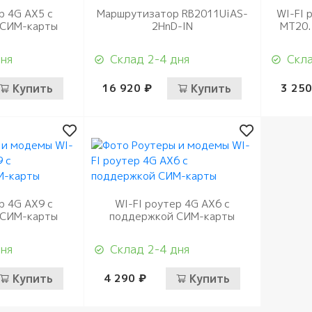
 AX5 с
Маршрутизатор RB2011UiAS-
WI-FI 
 СИМ-карты
2HnD-IN
MT20.
дня
Склад 2-4 дня
Скла
Купить
16 920 ₽
Купить
3 250
 AX9 с
WI-FI роутер 4G AX6 с
 СИМ-карты
поддержкой СИМ-карты
дня
Склад 2-4 дня
Купить
4 290 ₽
Купить