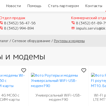
Новости
Помощь
Стать партнером
Контакты
Отдел продаж
Коммерческий отд
8 (3452) 56-47-56
8 (3452) 61-89-7
8 (3452) 994-894
impuls.servis@bk
талог
/
Сетевое оборудование
/
Роутеры и модемы
ы и модемы
р 4G MC60 с
Универсальный WiFi-USB-
WI-FI 
еры
Видеокамеры TVI/CVI/AHD
 СИМ-карты
модем F90
LTE MT