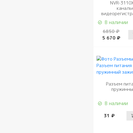
NVR-3110
каналь
видеорегистр
В наличии
6850 ₽
5 670 ₽
Разъем пит
пружинны
В наличии
31 ₽