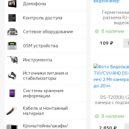
Аналогов
Видеорег
Домофоны
видеодо
Герметичны
Видеорег
разъема RJ-
Считыват
Контроль доступа
IP видео
автомоби
видео
Комплект
Замки и 
Программ
В наличии
Серверы
Сетевое оборудование
видеодо
109 ₽
Кнопки в
Разъемы 
Точки дос
GSM устройства
Вызывные
Доводчик
Роутеры 
Рации
Инструменты
Аудио тр
Идентифи
Коммута
Модули с
Аккумуля
Электрои
Источники питания и
комплек
питания
стабилизаторы
Контрол
Антенны 
Ручной и
Стабилиз
Системы хранения
HDD
информации
Шлагбаум
DS-T203(B) (
РоЕ комм
Тестеры
Блоки пи
камера с подсв
SSD
Кабель д
Кабель и монтажный
Комплек
видеонаб
материал
Источник
В наличии
Карты па
питания
Кабель U
Кронштейны/шкафы/
Кронште
2 850 ₽