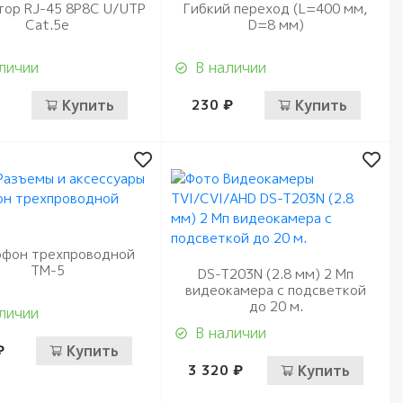
тор RJ-45 8P8C U/UTP
Гибкий переход (L=400 мм,
Cat.5e
D=8 мм)
личии
В наличии
Купить
230 ₽
Купить
фон трехпроводной
ТМ-5
DS-T203N (2.8 мм) 2 Мп
видеокамера с подсветкой
до 20 м.
личии
В наличии
₽
Купить
3 320 ₽
Купить