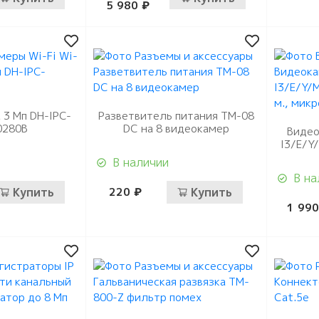
 память
5 980 ₽
 расходные
коробки
ы
ная память
оединительные и
ли
а 3 Мп DH-IPC-
Разветвитель питания ТМ-08
0280B
DC на 8 видеокамер
Видео
I3/E/Y
В наличии
В на
Купить
220 ₽
Купить
1 990