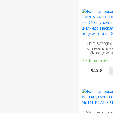
HDC-B020(B)(
уличная цили
ИК-подсветк
В наличии
1 540 ₽
WiFi внутренн