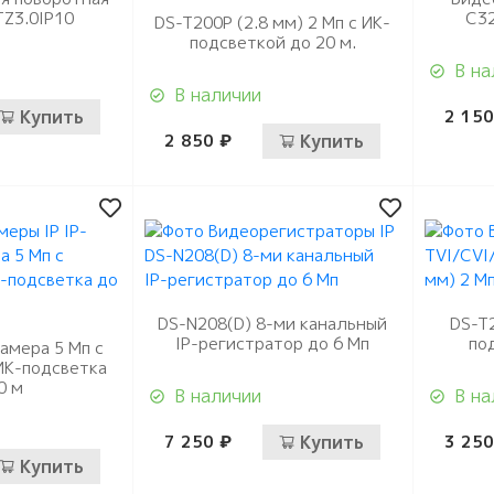
TZ3.0IP10
C32
DS-T200P (2.8 мм) 2 Мп с ИК-
подсветкой до 20 м.
В на
В наличии
Купить
2 150
2 850 ₽
Купить
DS-N208(D) 8-ми канальный
DS-T2
IP-регистратор до 6 Мп
по
камера 5 Мп с
ИК-подсветка
0 м
В наличии
В на
7 250 ₽
Купить
3 250
Купить