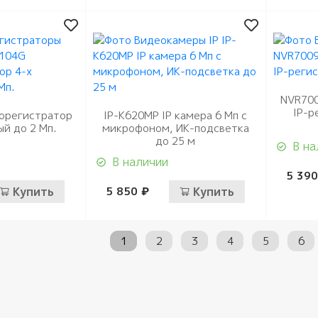
NVR700
IP-р
орегистратор
IP-K620MP IP камера 6 Мп с
ый до 2 Мп.
микрофоном, ИК-подсветка
до 25 м
В на
В наличии
5 390
Купить
5 850 ₽
Купить
1
2
3
4
5
6