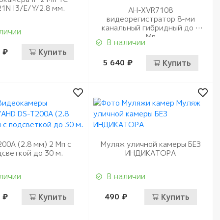
1N I3/E/Y/2.8 мм.
AH-XVR7108
видеорегистратор 8-ми
канальный гибридный до 2
личии
Мп
В наличии
 ₽
Купить
5 640 ₽
Купить
00A (2.8 мм) 2 Мп с
Муляж уличной камеры БЕЗ
дсветкой до 30 м.
ИНДИКАТОРА
личии
В наличии
 ₽
Купить
490 ₽
Купить