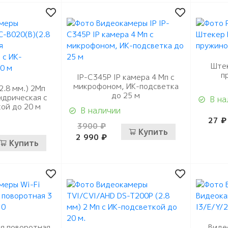
Штек
п
IP-C345Р IP камера 4 Мп с
микрофоном, ИК-подсветка
2.8 мм.) 2Мп
до 25 м
ндрическая с
В на
ой до 20 м
В наличии
27 ₽
3900 ₽
Купить
2 990 ₽
Купить
яя поворотная
Виде