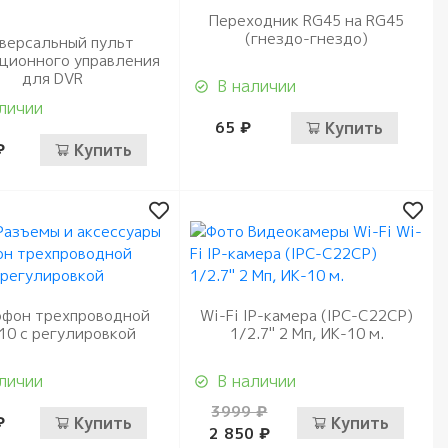
Переходник RG45 на RG45
(гнездо-гнездо)
версальный пульт
ционного управления
для DVR
В наличии
личии
65 ₽
Купить
₽
Купить
фон трехпроводной
Wi-Fi IP-камера (IPC-C22CP)
10 с регулировкой
1/2.7" 2 Мп, ИК-10 м.
личии
В наличии
3999 ₽
₽
Купить
Купить
2 850 ₽