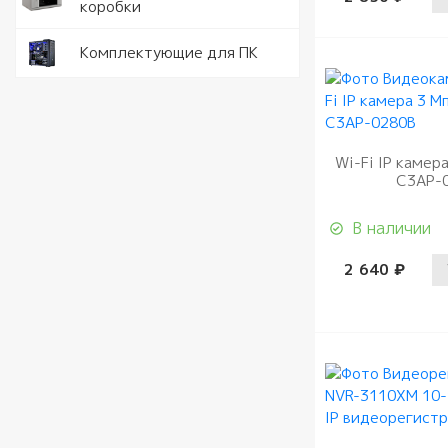
коробки
USB Flash
Крепеж и
Шкафы и 
материал
Оператив
Комплектующие для ПК
Кабели с
удлините
Wi-Fi IP камер
C3AP-
В наличии
2 640 ₽