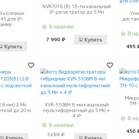
Видеорегистраторы
ые
истраторы
Видеокамеры IP
NVR7016 (B) 16-ти канальный
гибридные
мофоны
IP-регистратор до 5 Мп
й колпачок
Уни
истраторы для
Видеокамеры Wi-Fi
45 для IP-
дистан
ели
Видеорегистраторы IP
домофоны
лей
камер
В наличии
Муляжи камер
ы
защелки
ное обеспечение
В на
мофонов
7 990 ₽
Купить
Купить
495 
ыхода
и аксессуары
тупа и мосты
 панели
и
и модемы
убки
каторы
торы
опряжения и
торы и элементы
нструмент
тующие
леры
и усилители
нструмент
аторы напряжения
Микро
ТМ-
ы и турникеты
2.8 мм) 2 Мп
XVR-5108M 8-ми канальный
утаторы
тания
еткой до 20 м.
мультиформатный до 5 Мп +
ля
4 IP
В на
тующие
людения
и бесперебойного
В наличии
мяти microSD
450 
TP/FTP
7250 ₽
йны
Купить
Купить