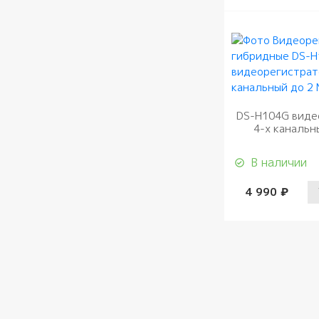
DS-H104G виде
4-х канальн
В наличии
4 990 ₽