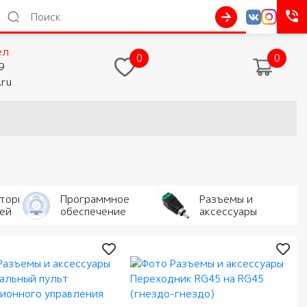
ел
0
0
9
.ru
аторы
Программное
Разъемы и
ей
обеспечение
аксессуары