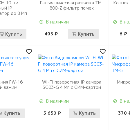
XM 10-ти
Гальваническая развязка TM-
Коннек
ный IP
800-Z фильтр помех
атор до 8 Мп
В наличии
В на
Купить
495 ₽
Купить
6 ₽
ания FW-16
Wi-Fi поворотная IP камера
Микро
й зажим
SC03-G 4 Мп с СИМ-картой
В наличии
В на
Купить
5 650 ₽
Купить
370 