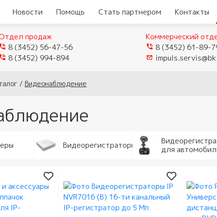
Новости
Помощь
Стать партнером
Контакты
Отдел продаж
Коммерческий отд
8 (3452) 56-47-56
8 (3452) 61-89-7
8 (3452) 994-894
impuls.servis@bk
талог
/
Видеонаблюдение
аблюдение
Видеорегистр
меры
Видеорегистраторы
для автомобил
еры
Видеокамеры TVI/CVI/AHD