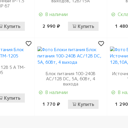
нный IP-1.5
выходов, 12В/15А
IP 67
В наличии
Скла
Купить
2 990 ₽
Купить
1 480
 12В 5 А TM-
05
Блок питания 100-240В
Источн
AC/12В DC, 5А, 60Вт, 4
выхода
В наличии
В на
Купить
1 770 ₽
Купить
1 290