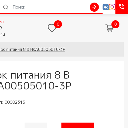
ел
0
0
9
.ru
лок питания 8 В HKA00505010-3P
ок питания 8 В
A00505010-3P
л:
00002315