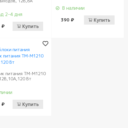
выходов, 12В,8А
В наличии
д 2-4 дня
390 ₽
Купить
 ₽
Купить
ик питания ТМ-М1210
12В,10А,120 Вт
личии
 ₽
Купить