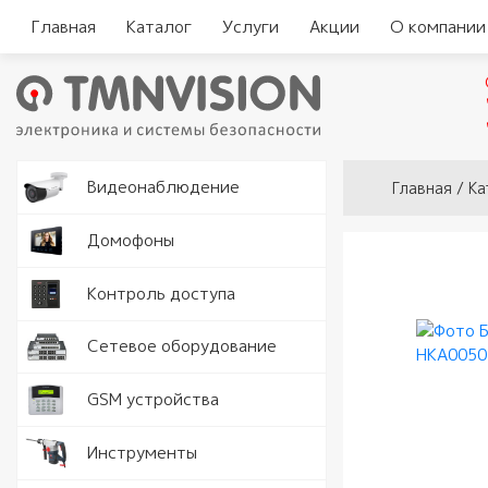
Главная
Каталог
Услуги
Акции
О компании
Вы здесь
Видеокам
Видеонаблюдение
Главная
/
Ка
Аналогов
Видеорег
Домофоны
видеодо
Видеорег
Считыват
Контроль доступа
IP видео
автомоби
Комплект
Замки и 
Программ
Серверы
Сетевое оборудование
видеодо
Кнопки в
Разъемы 
Точки дос
GSM устройства
Вызывные
Доводчик
Роутеры 
Рации
Инструменты
Аудио тр