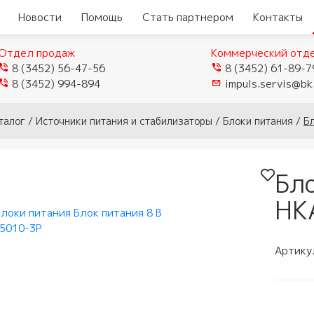
Новости
Помощь
Стать партнером
Контакты
Отдел продаж
Коммерческий отд
8 (3452) 56-47-56
8 (3452) 61-89-7
8 (3452) 994-894
impuls.servis@bk
еры
Видеокамеры TVI/CVI/AHD
талог
/
Источники питания и стабилизаторы
/
Блоки питания
/
Б
Видеорегистраторы
ые
истраторы
Видеокамеры IP
гибридные
мофоны
Бл
истраторы для
Видеокамеры Wi-Fi
ели
Видеорегистраторы IP
домофоны
лей
HK
Муляжи камер
ы
защелки
ное обеспечение
мофонов
Артику
ыхода
и аксессуары
тупа и мосты
 панели
и
и модемы
убки