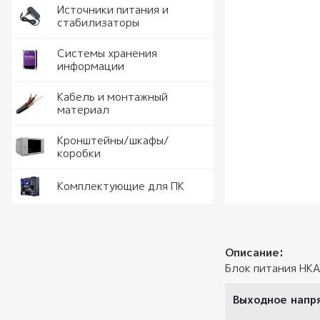
Идентифи
Коммута
Модули с
Аккумуля
Электрои
Источники питания и
комплек
питания
стабилизаторы
Контрол
Антенны 
Ручной и
Стабилиз
Системы хранения
HDD
информации
Шлагбаум
РоЕ комм
Тестеры
Блоки пи
SSD
Кабель д
Кабель и монтажный
Комплек
видеонаб
материал
Источник
Карты па
питания
Кабель U
Кронштейны/шкафы/
Кронште
коробки
USB Flash
Крепеж и
Шкафы и 
материал
Оператив
Комплектующие для ПК
Кабели с
удлините
Описание:
Блок питания HKA0
Выходное напр