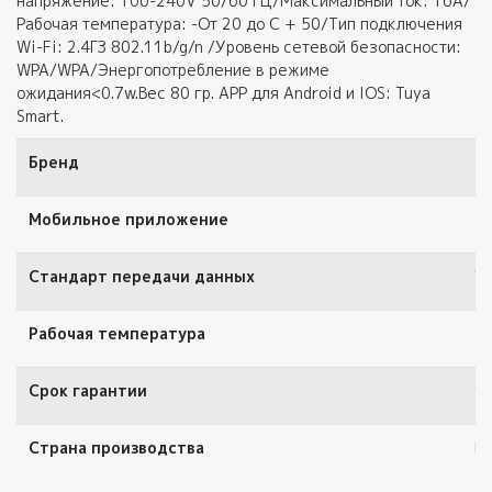
напряжение: 100-240V 50/60 ГЦ/Максимальный ток: 16А/
Рабочая температура: -От 20 до С + 50/Тип подключения
Wi-Fi: 2.4ГЗ 802.11b/g/n /Уровень сетевой безопасности:
WPA/WPA/Энергопотребление в режиме
ожидания<0.7w.Вес 80 гр. APP для Android и IOS: Tuya
Smart.
Бренд
T
Мобильное приложение
Tu
Стандарт передачи данных
Wi
Рабочая температура
-2
Срок гарантии
12
Страна производства
Ки