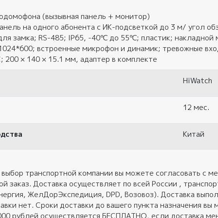
еодомофона (вызывная панель + монитор)
панель на одного абонента с ИК-подсветкой до 3 м/ угол об
 для замка; RS-485; IP65, -40℃ до 55℃; пластик; накладной
 1024*600; встроенные микрофон и динамик; тревожные вхо
C; 200 × 140 × 15.1 мм, адаптер в комплекте
HiWatch
12 мес.
одства
Китай
 выбор транспортной компании вы можете согласовать с ме
ой заказ. Доставка осуществляет по всей России , трансп
нергия, ЖелДорЭкспедиция, DPD, Возовоз). Доставка выполн
авки нет. Сроки доставки до вашего пункта назначения вы 
 000 рублей осуществляется БЕСПЛАТНО, если доставка ме