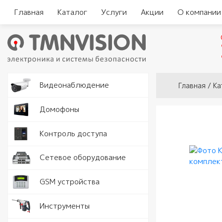
Главная
Каталог
Услуги
Акции
О компании
Вы здесь
Видеокам
Видеонаблюдение
Главная
/
Ка
Аналогов
Видеорег
Домофоны
видеодо
Видеорег
Считыват
Контроль доступа
IP видео
автомоби
Комплект
Замки и 
Программ
Серверы
Сетевое оборудование
видеодо
Кнопки в
Разъемы 
Точки дос
GSM устройства
Вызывные
Доводчик
Роутеры 
Рации
Инструменты
Аудио тр