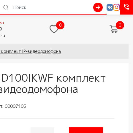
ел
0
0
9
.ru
 комплект IP-видеодомофона
-D100IKWF комплект
-видеодомофона
л:
00007105