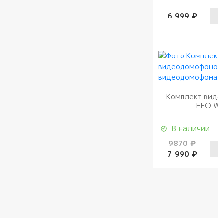
6 999 ₽
Комплект ви
НЕО W
В наличии
9870 ₽
7 990 ₽