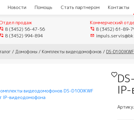
Новости
Помощь
Стать партнером
Контакты
Отдел продаж
Коммерческий отд
8 (3452) 56-47-56
8 (3452) 61-89-7
8 (3452) 994-894
impuls.servis@bk
еры
Видеокамеры TVI/CVI/AHD
талог
/
Домофоны
/
Комплекты видеодомофонов
/
DS-D100IKWF
Видеорегистраторы
ые
истраторы
Видеокамеры IP
гибридные
мофоны
DS
истраторы для
Видеокамеры Wi-Fi
ели
Видеорегистраторы IP
домофоны
лей
IP
Муляжи камер
ы
защелки
ное обеспечение
мофонов
Артику
ыхода
и аксессуары
тупа и мосты
 панели
и
и модемы
убки