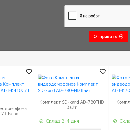
Отправить
Комплект SD-kard AD-780FHD
Компл
Вайт
деодомофона
C/T Блэк
Склад 2-4 дня
Скла