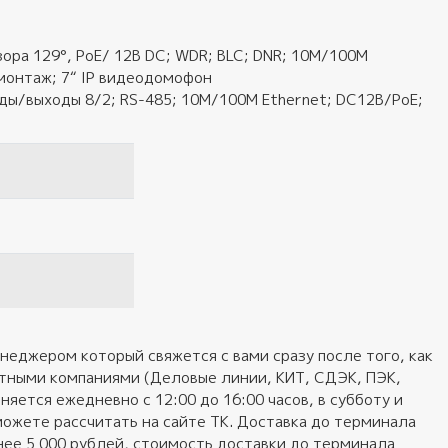
зора 129°, PoE/ 12В DC; WDR; BLC; DNR; 10M/100M
 монтаж; 7“ IP видеодомофон
ды/выходы 8/2; RS-485; 10M/100M Ethernet; DC12В/PoE;
неджером который свяжется с вами сразу после того, как
ортными компаниями (Деловые линии, КИТ, СДЭК, ПЭК,
яется ежедневно с 12:00 до 16:00 часов, в субботу и
можете рассчитать на сайте ТК. Доставка до терминала
нее 5 000 рублей, стоимость доставки до терминала