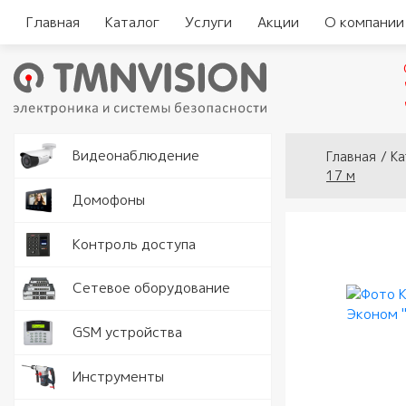
Главная
Каталог
Услуги
Акции
О компании
Вы здесь
Видеокам
Видеонаблюдение
Главная
/
Ка
17 м
Аналогов
Видеорег
Домофоны
видеодо
Видеорег
Считыват
Контроль доступа
IP видео
автомоби
Комплект
Замки и 
Программ
Серверы
Сетевое оборудование
видеодо
Кнопки в
Разъемы 
Точки дос
GSM устройства
Вызывные
Доводчик
Роутеры 
Рации
Инструменты
Аудио тр