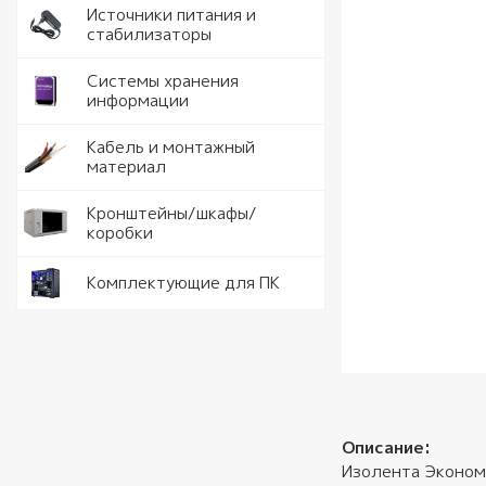
Идентифи
Коммута
Модули с
Аккумуля
Электрои
Источники питания и
комплек
питания
стабилизаторы
Контрол
Антенны 
Ручной и
Стабилиз
Системы хранения
HDD
информации
Шлагбаум
РоЕ комм
Тестеры
Блоки пи
SSD
Кабель д
Кабель и монтажный
Комплек
видеонаб
материал
Источник
Карты па
питания
Кабель U
Кронштейны/шкафы/
Кронште
коробки
USB Flash
Крепеж и
Шкафы и 
материал
Оператив
Комплектующие для ПК
Кабели с
удлините
Описание:
Изолента Эконом