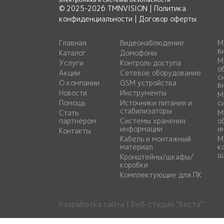
© 2025-2026 TMNVISION |
Политика
конфиденциальности
|
Договор оферты
Главная
Видеонаблюдение
М
в
Каталог
Домофоны
М
Услуги
Контроль доступа
о
Акции
Сетевое оборудование
с
О компании
GSM устройства
в
Новости
Инструменты
М
Помощь
Источники питания и
с
стабилизаторы
Стать
М
партнером
Системы хранения
о
информации
и
Контакты
Кабель и монтажный
М
материал
к
ш
Кронштейны/шкафы/
коробки
Комплектующие для ПК
Разработка сайта | Веб-студия "Веста"