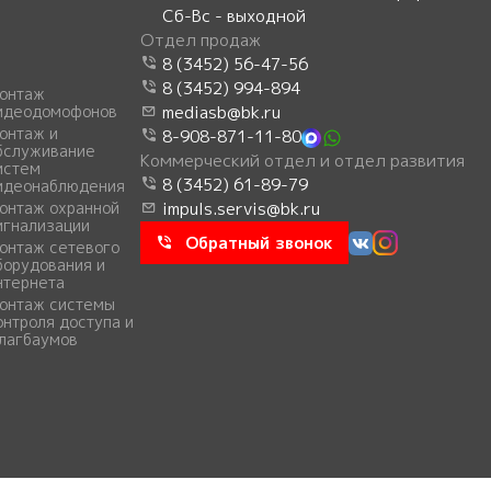
Сб-Вс - выходной
Отдел продаж
8 (3452) 56-47-56
8 (3452) 994-894
онтаж
идеодомофонов
mediasb@bk.ru
онтаж и
8-908-871-11-80
бслуживание
Коммерческий отдел и отдел развития
истем
8 (3452) 61-89-79
идеонаблюдения
онтаж охранной
impuls.servis@bk.ru
игнализации
Обратный звонок
онтаж сетевого
борудования и
нтернета
онтаж системы
онтроля доступа и
лагбаумов