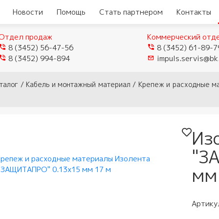
Новости
Помощь
Стать партнером
Контакты
Отдел продаж
Коммерческий отд
8 (3452) 56-47-56
8 (3452) 61-89-7
8 (3452) 994-894
impuls.servis@bk
еры
Видеокамеры TVI/CVI/AHD
талог
/
Кабель и монтажный материал
/
Крепеж и расходные м
Видеорегистраторы
ые
истраторы
Видеокамеры IP
гибридные
мофоны
истраторы для
Видеокамеры Wi-Fi
ели
Видеорегистраторы IP
Из
домофоны
лей
"З
Муляжи камер
ы
защелки
ное обеспечение
мофонов
мм
ыхода
и аксессуары
тупа и мосты
 панели
и
и модемы
убки
Артику