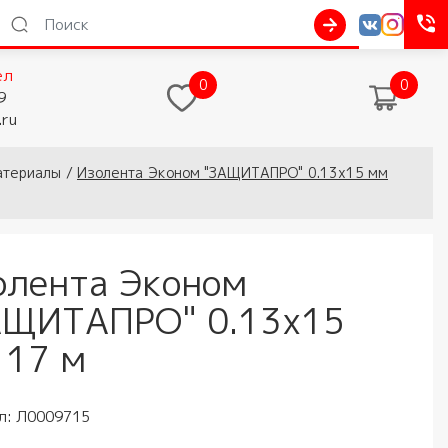
ел
0
0
9
.ru
атериалы
/
Изолента Эконом "ЗАЩИТАПРО" 0.13х15 мм
олента Эконом
АЩИТАПРО" 0.13х15
 17 м
л:
Л0009715