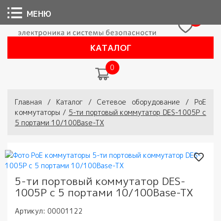
МЕНЮ
0
КАТАЛОГ
0
Вы здесь
Главная
/
Каталог
/
Сетевое оборудование
/
РоЕ
коммутаторы
/
5-ти портовый коммутатор DES-1005P с
5 портами 10/100Base-TX
5-ти портовый коммутатор DES-
1005P с 5 портами 10/100Base-TX
Артикул:
00001122