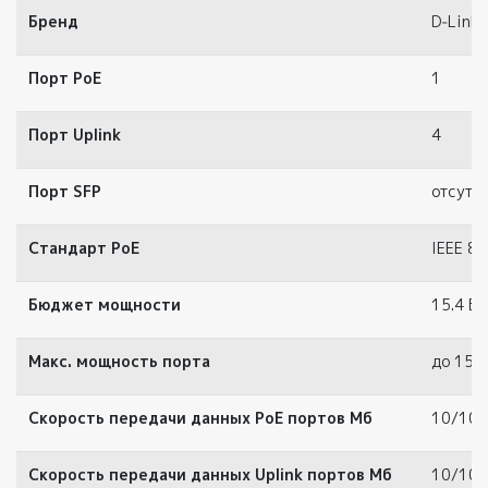
Бренд
D‑Link
Порт РоЕ
1
Порт Uplink
4
Порт SFP
отсутс
Стандарт PoE
IEEE 80
Бюджет мощности
15.4 Вт.
Макс. мощность порта
до 15.4
Скорость передачи данных РоЕ портов Мб
10/100
Скорость передачи данных Uplink портов Мб
10/100