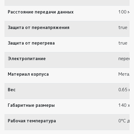
Расстояние передачи данных
100 м.
Защита от перенапряжения
true
Защита от перегрева
true
Электропитание
перекл
Материал корпуса
Металл
Вес
0.65 кг.
Габаритные размеры
140 x 8
Рабочая температура
0°C до