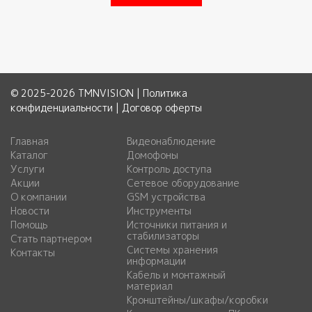
© 2025-2026 TMNVISION |
Политика
конфиденциальности
|
Договор оферты
Главная
Видеонаблюдение
Каталог
Домофоны
Услуги
Контроль доступа
Акции
Сетевое оборудование
О компании
GSM устройства
Новости
Инструменты
Помощь
Источники питания и
стабилизаторы
Стать партнером
Системы хранения
Контакты
информации
Кабель и монтажный
материал
Кронштейны/шкафы/коробки