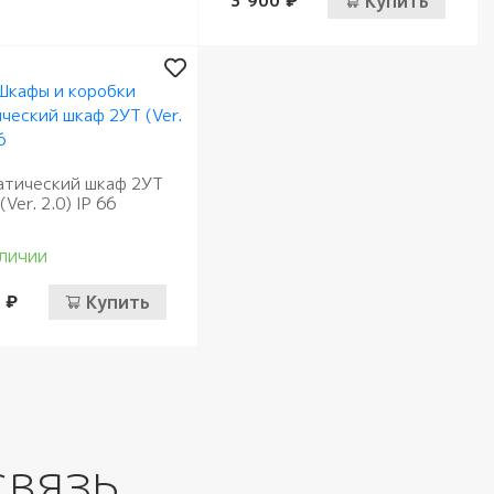
3 900 ₽
Купить
атический шкаф 2УТ
(Ver. 2.0) IP 66
личии
 ₽
Купить
связь