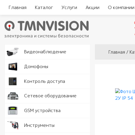
Главная
Каталог
Услуги
Акции
О компании
Вы здесь
Видеокам
Видеонаблюдение
Главная
/
Ка
Аналогов
Видеорег
Домофоны
видеодо
Видеорег
Считыват
Контроль доступа
IP видео
автомоби
Комплект
Замки и 
Программ
Серверы
Сетевое оборудование
видеодо
Кнопки в
Разъемы 
Точки дос
GSM устройства
Вызывные
Доводчик
Роутеры 
Рации
Инструменты
Аудио тр