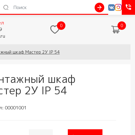
ел
0
0
9
.ru
жный шкаф Мастер 2У IP 54
нтажный шкаф
тер 2У IP 54
л:
00001001