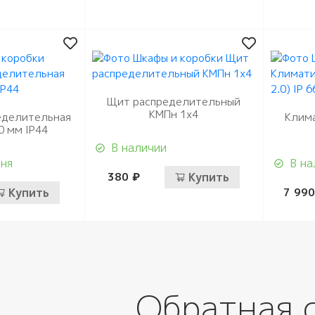
Щит распределительный
КМПн 1х4
еделительная
Клим
0 мм IP44
В наличии
дня
В на
380 ₽
Купить
Купить
7 990
Обратная 