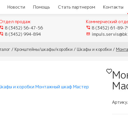
Новости
Помощь
Стать партнером
Контакты
Отдел продаж
Коммерческий отд
8 (3452) 56-47-56
8 (3452) 61-89-7
8 (3452) 994-894
impuls.servis@bk
еры
Видеокамеры TVI/CVI/AHD
талог
/
Кронштейны/шкафы/коробки
/
Шкафы и коробки
/
Монта
Видеорегистраторы
ые
истраторы
Видеокамеры IP
гибридные
мофоны
Мо
истраторы для
Видеокамеры Wi-Fi
ели
Видеорегистраторы IP
домофоны
лей
Мас
Муляжи камер
ы
защелки
ное обеспечение
мофонов
Артику
ыхода
и аксессуары
тупа и мосты
 панели
и
и модемы
убки