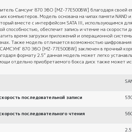
питель Самсунг 870 ЭВО [MZ-77E500BW] благодаря своей 
очих компьютеров. Модель основана на чипах памяти NAND
торый вместе с интерфейсом SATA III, использующимся дл
ой способностью, обеспечит запись и чтение на скорости д
атить время загрузки приложений и операционной системы
ачах. Также модель отличается возможностью шифрования
САМСУНГ 870 ЭВО [MZ-77E500BW] заключен в прочный корп
годаря формату 2.5” данная модель может легко устанавли
мощи отдельно приобретаемого бокса диск также может ис
SA
скорость последовательной записи
53
скорость последовательного чтения
56
2.5