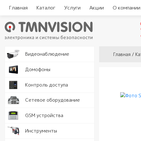
Главная
Каталог
Услуги
Акции
О компании
Вы здесь
Видеокам
Видеонаблюдение
Главная
/
Ка
Аналогов
Видеорег
Домофоны
видеодо
Видеорег
Считыват
Контроль доступа
IP видео
автомоби
Комплект
Замки и 
Программ
Серверы
Сетевое оборудование
видеодо
Кнопки в
Разъемы 
Точки дос
GSM устройства
Вызывные
Доводчик
Роутеры 
Рации
Инструменты
Аудио тр