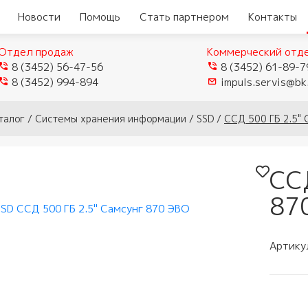
Новости
Помощь
Стать партнером
Контакты
Отдел продаж
Коммерческий отд
8 (3452) 56-47-56
8 (3452) 61-89-7
8 (3452) 994-894
impuls.servis@bk
еры
Видеокамеры TVI/CVI/AHD
талог
/
Системы хранения информации
/
SSD
/
ССД 500 ГБ 2.5"
Видеорегистраторы
ые
истраторы
Видеокамеры IP
гибридные
мофоны
СС
истраторы для
Видеокамеры Wi-Fi
ели
Видеорегистраторы IP
домофоны
лей
87
Муляжи камер
ы
защелки
ное обеспечение
мофонов
Артику
ыхода
и аксессуары
тупа и мосты
 панели
и
и модемы
убки