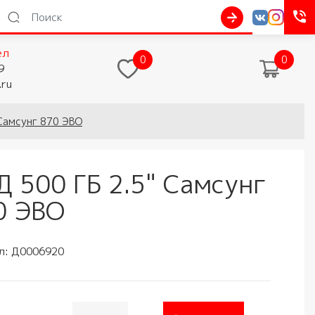
ел
0
0
9
.ru
 Самсунг 870 ЭВО
Д 500 ГБ 2.5" Самсунг
0 ЭВО
л:
Д0006920