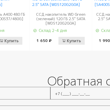
ь A400 480 ГБ
ССД накопитель WD Green
ССД на
400S37/480G]
(зеленый) 120 ГБ 2.5" SATA
2.5" S
[WDS120G2G0A]
дня
Склад 2-4 дня
Скла
Купить
1 650 ₽
Купить
1 990
Обратная 
Телефон
*