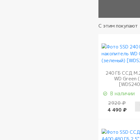
С этим покупают
240 ГБ ССД M.
WD Green 
[WDS240
В наличии
2920 ₽
4 490 ₽