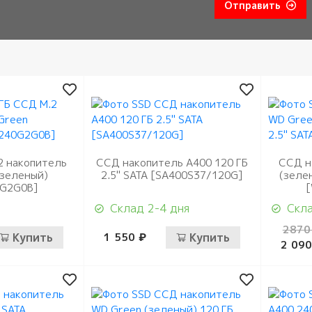
Отправить
2 накопитель
ССД накопитель A400 120 ГБ
ССД н
(зеленый)
2.5" SATA [SA400S37/120G]
(зелен
G2G0B]
Склад 2-4 дня
Скла
2870
Купить
1 550 ₽
Купить
2 090