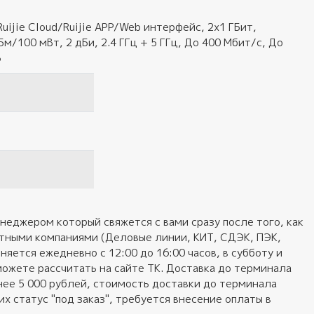
uijie Cloud/Ruijie APP/Web интерфейс, 2x1 ГБит,
Бм/100 мВт, 2 дБи, 2.4 ГГц + 5 ГГц, До 400 Мбит/с, До
В
неджером который свяжется с вами сразу после того, как
ортными компаниями (Деловые линии, КИТ, СДЭК, ПЭК,
яется ежедневно с 12:00 до 16:00 часов, в субботу и
можете рассчитать на сайте ТК. Доставка до терминала
нее 5 000 рублей, стоимость доставки до терминала
 статус "под заказ", требуется внесение оплаты в