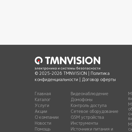
© 2025-2026 TMNVISION |
Политика
конфиденциальности
|
Договор оферты
Главная
Видеонаблюдение
М
в
Каталог
Домофоны
М
Услуги
Контроль доступа
о
Акции
Сетевое оборудование
с
О компании
GSM устройства
в
Новости
Инструменты
М
Помощь
Источники питания и
с