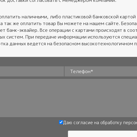
ок доставки согласовать с менеджером компании.
оплатить наличными, либо пластиковой банковской картой 
 а так же оплатить товар Вы можете на нашем сайте. Безо
ет банк-эквайер. Все операции с картами происходят в соот
ных систем. При передаче информации используются специ
тка данных ведется на безопасном высокотехнологичном 
Телефон
*
Даю согласие на обработку
персо