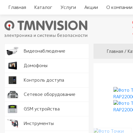
Главная
Каталог
Услуги
Акции
О компании
Вы здесь
Видеокам
Видеонаблюдение
Главная
/
Ка
Аналогов
Видеорег
Домофоны
видеодо
Видеорег
Считыват
Контроль доступа
IP видео
автомоби
Комплект
Замки и 
Программ
Серверы
Сетевое оборудование
видеодо
Кнопки в
Разъемы 
Точки дос
GSM устройства
Вызывные
Доводчик
Роутеры 
Рации
Инструменты
Аудио тр