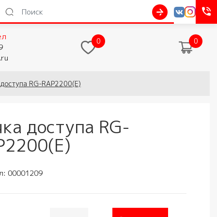
ел
0
0
9
.ru
 доступа RG-RAP2200(E)
чка доступа RG-
P2200(E)
л:
00001209