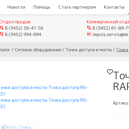
Новости
Помощь
Стать партнером
Контакты
Отдел продаж
Коммерческий отд
8 (3452) 56-47-56
8 (3452) 61-89-7
8 (3452) 994-894
impuls.servis@bk
еры
Видеокамеры TVI/CVI/AHD
талог
/
Сетевое оборудование
/
Точки доступа и мосты
/
Точка
Видеорегистраторы
ые
истраторы
Видеокамеры IP
гибридные
мофоны
То
истраторы для
Видеокамеры Wi-Fi
ели
Видеорегистраторы IP
домофоны
лей
RA
Муляжи камер
ы
защелки
ное обеспечение
мофонов
Артику
ыхода
и аксессуары
тупа и мосты
 панели
и
и модемы
убки