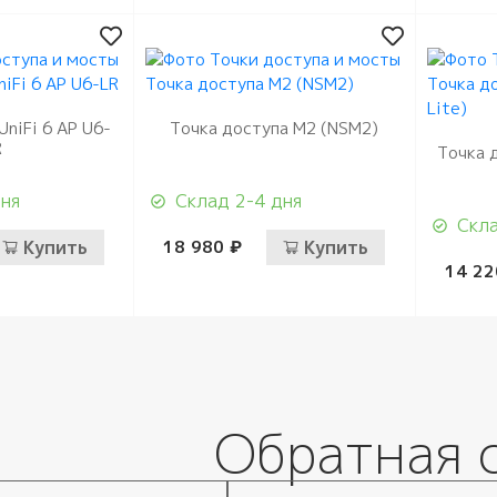
UniFi 6 AP U6-
Точка доступа M2 (NSM2)
R
Точка д
дня
Склад 2-4 дня
Скла
Купить
18 980 ₽
Купить
14 22
Обратная 