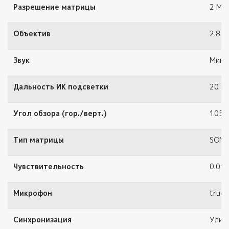
Разрешение матрицы
2 Мр
Объектив
2.8 м
Звук
Микр
Дальность ИК подсветки
20 м
Угол обзора (гор./верт.)
105/
Тип матрицы
SONY
Чувствительность
0.01 
Микрофон
true
Синхронизация
Улич