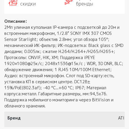
скидки
бренды
Описание:
2Мп уличная купольная IP-камера с подсветкой до 20м и
встроенным микрофоном, 1/2.8" SONY IMX 307 CMOS
Sensor Starlight; объектив 2.8мм; угол обзора 105°;
механический ИК-фильтр; ИК-подсветка: Black glass c SMD
диодами; 0.005лк; сжатие H.264/H.264+/H265/H265+;
Протоколы: ONVIF, HIK, XM; Поддержка iPEYE
1920×1080@25к/с; 2048х1536@15к/с ; WDR, 3D DNR, BLC;
обнаружение движения; 1 RJ45 10M/100M Ethernet;
Аудио: встроенный микрофон. Слот под SD-карту:есть,
установка КП в сервисном центре. DC12В±
15%/PoE(802.3af); -40 °C...+60 °C; IP67; Материал
корпуса:металл. Габаритные размеры, мм:94,5x76.
Поддержка мобильного мониторинга через BitVision и
облачного хранения.
Бренд
ATIS