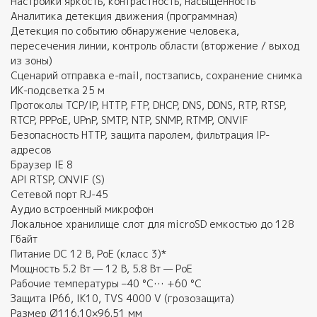
Настройки яркость, контрастность, насыщенность
Аналитика детекция движения (программная)
Детекция по событию обнаружение человека,
пересечения линии, контроль области (вторжение / выход
из зоны)
Сценарий отправка e-mail, постзапись, сохранение снимка
ИК-подсветка 25 м
Протоколы TCP/IP, HTTP, FTP, DHCP, DNS, DDNS, RTP, RTSP,
RTCP, PPPoE, UPnP, SMTP, NTP, SNMP, RTMP, ONVIF
Безопасность HTTP, защита паролем, фильтрация IP-
адресов
Браузер IE 8
API RTSP, ONVIF (S)
Сетевой порт RJ-45
Аудио встроенный микрофон
Локальное хранилище слот для microSD емкостью до 128
Гбайт
Питание DC 12 В, PoE (класс 3)*
Мощность 5.2 Вт — 12 В, 5.8 Вт — PoE
Рабочие температуры –40 °C… +60 °C
Защита IP66, IK10, TVS 4000 V (грозозащита)
Размер Ø116.10×96.51 мм