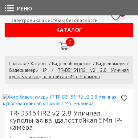
МЕНЮ
0
КАТАЛОГ
0
Вы здесь
Главная
/
Каталог
/
Видеонаблюдение
/
Видеокамеры
/
Видеокамеры IP
/
TR-D3151IR2 v2 2.8 Уличная
купольная вандалостойкая 5Мп IP-камера
TR-D3151IR2 v2 2.8 Уличная
купольная вандалостойкая 5Мп IP-
камера