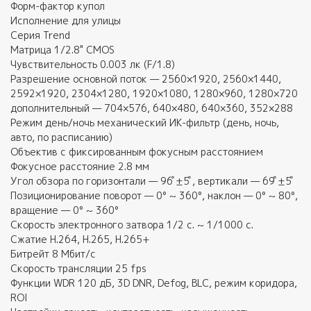
Форм-фактор купол
Исполнение для улицы
Серия Trend
Матрица 1/2.8" CMOS
Чувствительность 0.003 лк (F/1.8)
Разрешение основной поток — 2560×1920, 2560×1440,
2592×1920, 2304×1280, 1920×1080, 1280×960, 1280×720
дополнительный — 704×576, 640×480, 640×360, 352×288
Режим день/ночь механический ИК-фильтр (день, ночь,
авто, по расписанию)
Объектив с фиксированным фокусным расстоянием
Фокусное расстояние 2.8 мм
Угол обзора по горизонтали — 96 ̊±5 ̊, вертикали — 69 ̊±5 ̊
Позиционирование поворот — 0° ~ 360°, наклон — 0° ~ 80°,
вращение — 0° ~ 360°
Скорость электронного затвора 1/2 с. ~ 1/1000 с.
Сжатие H.264, H.265, H.265+
Битрейт 8 Мбит/с
Скорость трансляции 25 fps
Функции WDR 120 дБ, 3D DNR, Defog, BLC, режим коридора,
ROI