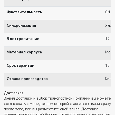
Чувствительность
0.1 Л
Синхронизация
Улич
Электропитание
12 V
Материал корпуса
Мета
Срок гарантии
12 ме
Страна производства
Кита
Доставка:
Время доставки и выбор транспортной компании вы можете
согласовать с менеджером который свяжется с вами сразу
после того, как вы разместите свой заказ. Доставка
осуществляет по всей России , транспортными компаниями