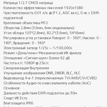
Матрица 1/2.7 CMOS матрица
Количество эффективных пикселей 1920х1080
Чувствительность 0.01 л/к @ (F1.2, AGC вкл.), 0 лк с EXIR-
подсветкой
Крепление объектива М12
Объектив 2.8мм (3.6мм, 6мм опционально)
Угол обзора 103°(2.8мм), 82.2°(3.6мм), 54°(6мм)
Регулировка угла установки Поворот: 0 - 360°, Наклон: 0 -
180°, Вращение: 0 - 360°
Электронный затвор 1/25с ~ 1/100,000с
Режим «День/ночь» Механический ИК-фильтр
Отношение «Сигнал-шум» Более 62 дБ
Частота к/с 1080Р @ 25к/с
Синхронизация Внутренняя
Улучшение изображения DNR, DWDR, BLC, HLC
Видеовыход 4-в-1 (переключаемые TVI/AHD/CVI/CVBS)
Особенности Аудио по коаксиальному кабелю (AoC)
Основное
Дальность действия EXIR-подсветки до 30м
Смарт ИК Есть
Влагозащита IP66