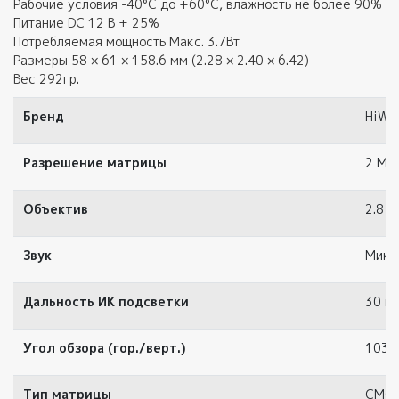
Рабочие условия -40°С до +60°С, влажность не более 90%
Питание DC 12 В ± 25%
Потребляемая мощность Макс. 3.7Вт
Размеры 58 × 61 × 158.6 мм (2.28 × 2.40 × 6.42)
Вес 292гр.
Бренд
HiWa
Разрешение матрицы
2 Мр
Объектив
2.8 м
Звук
Микр
Дальность ИК подсветки
30 м
Угол обзора (гор./верт.)
103/
Тип матрицы
CMO