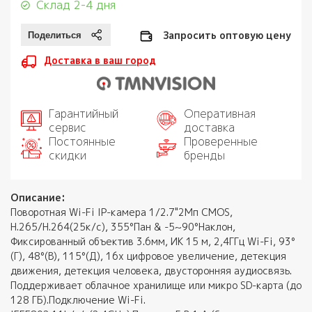
Склад 2-4 дня
Запросить оптовую цену
Доставка в ваш город
Гарантийный
Оперативная
сервис
доставка
Постоянные
Проверенные
скидки
бренды
Описание:
Поворотная Wi-Fi IP-камера 1/2.7"2Мп CMOS,
H.265/H.264(25к/с), 355°Пан & -5~90°Наклон,
Фиксированный объектив 3.6мм, ИК 15 м, 2,4ГГц Wi-Fi, 93°
(Г), 48°(В), 115°(Д), 16x цифровое увеличение, детекция
движения, детекция человека, двусторонняя аудиосвязь.
Поддерживает облачное хранилище или микро SD-карта (до
128 ГБ).Подключение Wi-Fi.