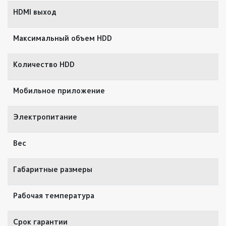
HDMI выход
t
Максимальный объем HDD
д
Количество HDD
Мобильное приложение
I
Электропитание
1
Вес
1
Габаритные размеры
3
Рабочая температура
-
Срок гарантии
2