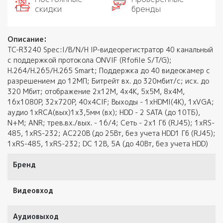
скидки
бренды
Описание:
TC-R3240 Spec:I/B/N/H IP-видеорегистратор 40 канальный
с поддержкой протокола ONVIF (Rfofile S/T/G);
H.264/H.265/H.265 Smart; Поддержка до 40 видеокамер с
разрешением до 12МП; Битрейт вх. до 320мбит/с; исх. до
320 Мбит; отображение 2x12M, 4x4K, 5x5M, 8x4M,
16x1080P, 32x720P, 40x4CIF; Выходы - 1xHDMI(4K), 1xVGA;
аудио 1xRCA(вых)1x3,5мм (вх); HDD - 2 SATA (до 10ТБ),
N+M; ANR; трев.вх./вых. - 16/4; Сеть - 2x1 Гб (RJ45); 1xRS-
485, 1xRS-232; AC220В (до 25Вт, без учета HDD1 Гб (RJ45);
1xRS-485, 1xRS-232; DC 12В, 5А (до 40Вт, без учета HDD)
Бренд
Видеовход
Аудиовыход