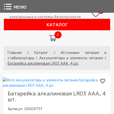
МЕНЮ
0
КАТАЛОГ
0
Вы здесь
Главная
/
Каталог
/
Источники питания и
стабилизаторы
/
Аккумуляторы и элементы питания
/
Батарейка алкалиновая LR03 АAА, 4 шт.
Батарейка алкалиновая LR03 АAА, 4
шт.
Артикул:
00009751