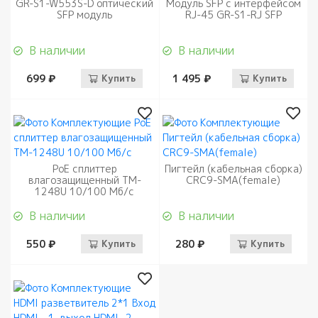
GR-S1-W553S-D оптический
Модуль SFP с интерфейсом
SFP модуль
RJ-45 GR-S1-RJ SFP
В наличии
В наличии
699 ₽
Купить
1 495 ₽
Купить
PoE сплиттер
Пигтейл (кабельная сборка)
влагозащищенный TM-
CRC9-SMA(female)
1248U 10/100 Мб/с
В наличии
В наличии
550 ₽
Купить
280 ₽
Купить