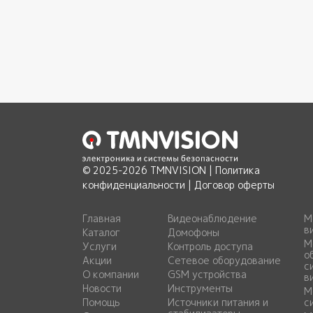
© 2025-2026 TMNVISION |
Политика
конфиденциальности
|
Договор оферты
Главная
Видеонаблюдение
М
в
Каталог
Домофоны
М
Услуги
Контроль доступа
о
Акции
Сетевое оборудование
с
О компании
GSM устройства
в
Новости
Инструменты
М
Помощь
Источники питания и
с