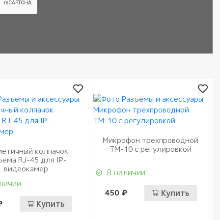
Микрофон трехпроводной
ТМ-10 с регулировкой
метичный колпачок
ъема RJ-45 для IP-
видеокамер
В наличии
личии
450 ₽
Купить
₽
Купить