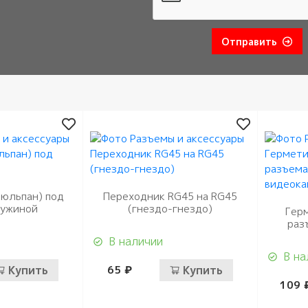
Отправить
тюльпан) под
Переходник RG45 на RG45
ружиной
(гнездо-гнездо)
Гер
раз
В наличии
В на
Купить
65 ₽
Купить
109 