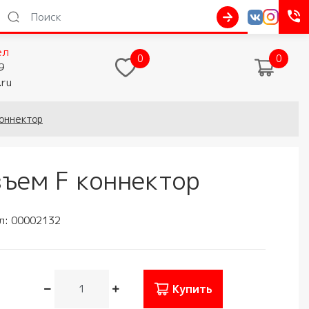
ел
0
0
9
.ru
оннектор
зъем F коннектор
л:
00002132
Купить