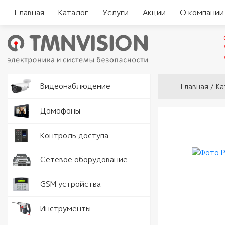
Главная
Каталог
Услуги
Акции
О компании
Вы здесь
Видеокам
Видеонаблюдение
Главная
/
Ка
Аналогов
Видеорег
Домофоны
видеодо
Видеорег
Считыват
Контроль доступа
IP видео
автомоби
Комплект
Замки и 
Программ
Серверы
Сетевое оборудование
видеодо
Кнопки в
Разъемы 
Точки дос
GSM устройства
Вызывные
Доводчик
Роутеры 
Рации
Инструменты
Аудио тр