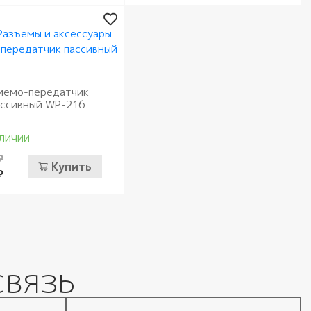
иемо-передатчик
ассивный WP-216
личии
₽
Купить
₽
связь