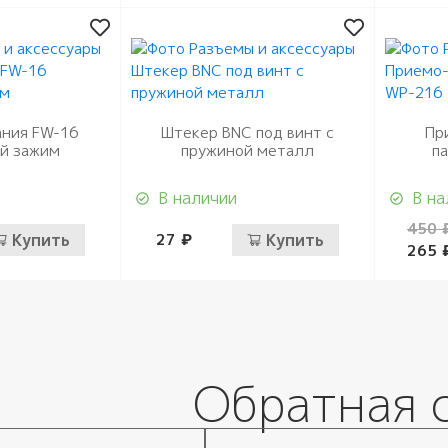
ания FW-16
Штекер BNC под винт с
Пр
й зажим
пружиной металл
п
В наличии
В на
450 
Купить
27 ₽
Купить
265 
Обратная 