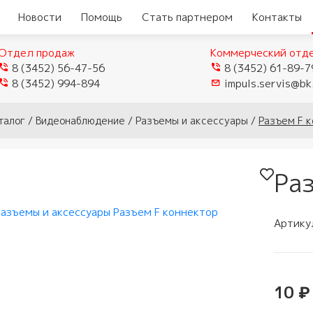
Новости
Помощь
Стать партнером
Контакты
Отдел продаж
Коммерческий отд
8 (3452) 56-47-56
8 (3452) 61-89-7
8 (3452) 994-894
impuls.servis@bk
еры
Видеокамеры TVI/CVI/AHD
талог
/
Видеонаблюдение
/
Разъемы и аксессуары
/
Разъем F к
Видеорегистраторы
ые
истраторы
Видеокамеры IP
гибридные
мофоны
Ра
истраторы для
Видеокамеры Wi-Fi
ели
Видеорегистраторы IP
домофоны
лей
Муляжи камер
ы
защелки
ное обеспечение
Артику
мофонов
ыхода
и аксессуары
тупа и мосты
 панели
и
и модемы
10 ₽
убки