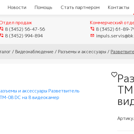
Новости
Помощь
Стать партнером
Контакты
Отдел продаж
Коммерческий отд
8 (3452) 56-47-56
8 (3452) 61-89-7
8 (3452) 994-894
impuls.servis@bk
еры
Видеокамеры TVI/CVI/AHD
талог
/
Видеонаблюдение
/
Разъемы и аксессуары
/
Разветвите
Видеорегистраторы
ые
истраторы
Видеокамеры IP
гибридные
мофоны
Ра
истраторы для
Видеокамеры Wi-Fi
ели
Видеорегистраторы IP
домофоны
лей
ТМ
Муляжи камер
ы
защелки
ное обеспечение
ви
мофонов
ыхода
и аксессуары
тупа и мосты
 панели
Артику
и
и модемы
убки