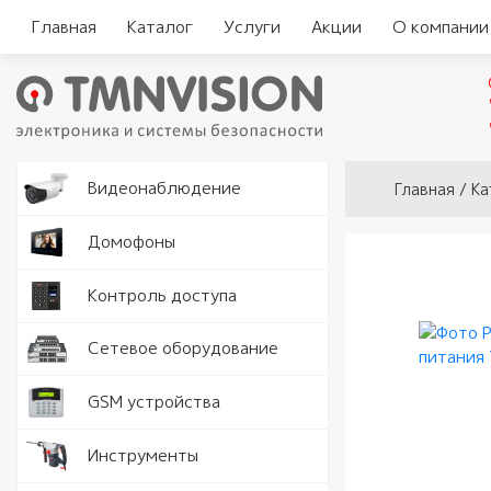
Главная
Каталог
Услуги
Акции
О компании
Вы здесь
Видеокам
Видеонаблюдение
Главная
/
Ка
Аналогов
Видеорег
Домофоны
видеодо
Видеорег
Считыват
Контроль доступа
IP видео
автомоби
Комплект
Замки и 
Программ
Серверы
Сетевое оборудование
видеодо
Кнопки в
Разъемы 
Точки дос
GSM устройства
Вызывные
Доводчик
Роутеры 
Рации
Инструменты
Аудио тр