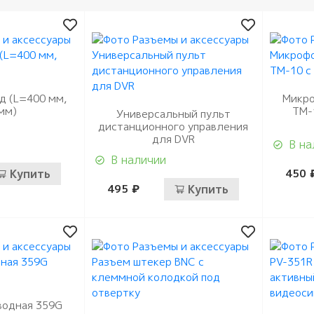
д (L=400 мм,
Микро
мм)
ТМ-
Универсальный пульт
дистанционного управления
для DVR
В на
В наличии
Купить
450 
495 ₽
Купить
водная 359G