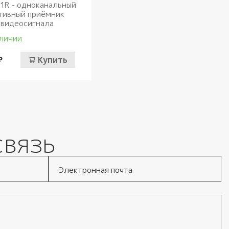
1R - одноканальный
тивный приёмник
видеосигнала
личии
₽
Купить
связь
Электронная почта