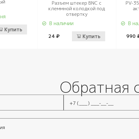
ый
Разъем штекер BNC с
PV-35
клеммной колодкой под
ак
отвертку
дня
В наличии
В на
Купить
24 ₽
Купить
990 
Обратная 
Телефон
*