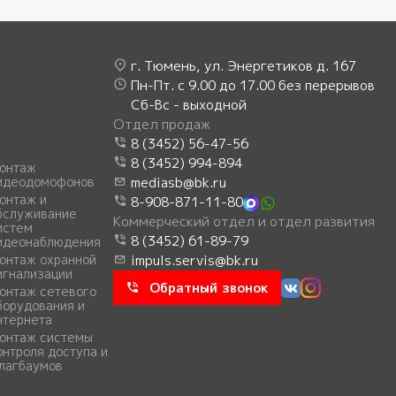
г. Тюмень, ул. Энергетиков д. 167
Пн-Пт. с 9.00 до 17.00 без перерывов
Сб-Вс - выходной
Отдел продаж
8 (3452) 56-47-56
8 (3452) 994-894
онтаж
идеодомофонов
mediasb@bk.ru
онтаж и
8-908-871-11-80
бслуживание
Коммерческий отдел и отдел развития
истем
8 (3452) 61-89-79
идеонаблюдения
онтаж охранной
impuls.servis@bk.ru
игнализации
Обратный звонок
онтаж сетевого
борудования и
нтернета
онтаж системы
онтроля доступа и
лагбаумов