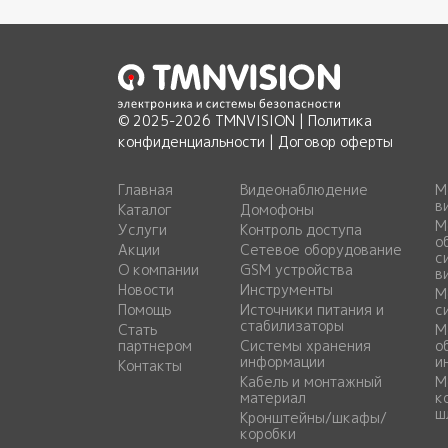
© 2025-2026 TMNVISION |
Политика
конфиденциальности
|
Договор оферты
Главная
Видеонаблюдение
М
в
Каталог
Домофоны
М
Услуги
Контроль доступа
о
Акции
Сетевое оборудование
с
О компании
GSM устройства
в
Новости
Инструменты
М
Помощь
Источники питания и
с
стабилизаторы
Стать
М
партнером
Системы хранения
о
информации
и
Контакты
Кабель и монтажный
М
материал
к
ш
Кронштейны/шкафы/
коробки