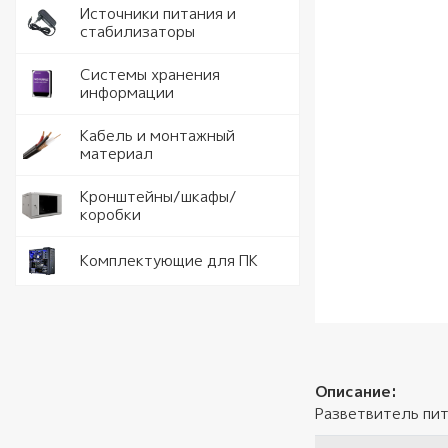
Идентифи
Коммута
Модули с
Аккумуля
Электрои
Источники питания и
комплек
питания
стабилизаторы
Контрол
Антенны 
Ручной и
Стабилиз
Системы хранения
HDD
информации
Шлагбаум
РоЕ комм
Тестеры
Блоки пи
SSD
Кабель д
Кабель и монтажный
Комплек
видеонаб
материал
Источник
Карты па
питания
Кабель U
Кронштейны/шкафы/
Кронште
коробки
USB Flash
Крепеж и
Шкафы и 
материал
Оператив
Комплектующие для ПК
Кабели с
удлините
Описание:
Разветвитель пит