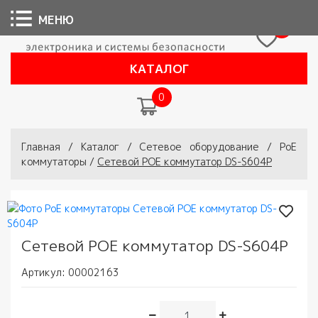
МЕНЮ
0
КАТАЛОГ
0
Вы здесь
Главная
/
Каталог
/
Сетевое оборудование
/
РоЕ
коммутаторы
/
Сетевой РОЕ коммутатор DS-S604P
Сетевой РОЕ коммутатор DS-S604P
Артикул:
00002163