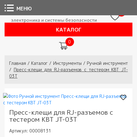
МЕНЮ
0
КАТАЛОГ
0
Вы здесь
Главная
/
Каталог
/
Инструменты
/
Ручной инструмент
/
Пресс-клещи для RJ-разъемов с тестером КВТ JT-
03T
Пресс-клещи для RJ-разъемов с
тестером КВТ JT-03T
Артикул:
00008131