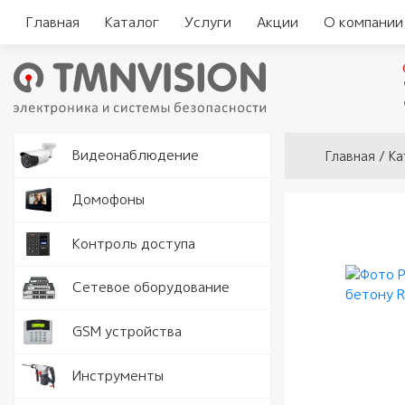
Главная
Каталог
Услуги
Акции
О компании
Вы здесь
Видеокам
Видеонаблюдение
Главная
/
Ка
Аналогов
Видеорег
Домофоны
видеодо
Видеорег
Считыват
Контроль доступа
IP видео
автомоби
Комплект
Замки и 
Программ
Серверы
Сетевое оборудование
видеодо
Кнопки в
Разъемы 
Точки дос
GSM устройства
Вызывные
Доводчик
Роутеры 
Рации
Инструменты
Аудио тр