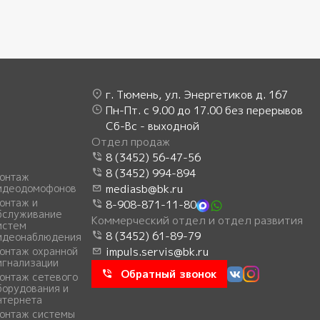
г. Тюмень, ул. Энергетиков д. 167
Пн-Пт. с 9.00 до 17.00 без перерывов
Сб-Вс - выходной
Отдел продаж
8 (3452) 56-47-56
8 (3452) 994-894
онтаж
идеодомофонов
mediasb@bk.ru
онтаж и
8-908-871-11-80
бслуживание
Коммерческий отдел и отдел развития
истем
8 (3452) 61-89-79
идеонаблюдения
онтаж охранной
impuls.servis@bk.ru
игнализации
Обратный звонок
онтаж сетевого
борудования и
нтернета
онтаж системы