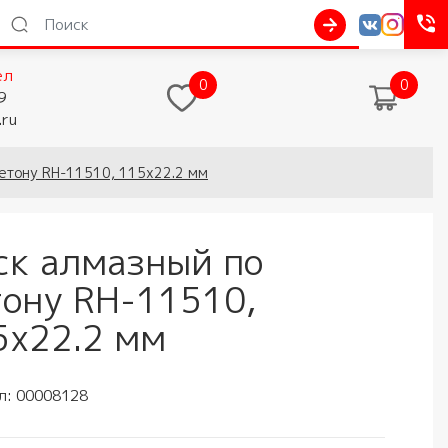
ел
0
0
9
.ru
етону RH-11510, 115x22.2 мм
ск алмазный по
тону RH-11510,
5x22.2 мм
л:
00008128