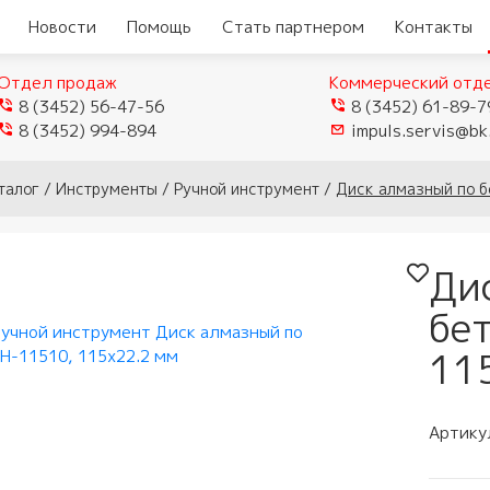
Новости
Помощь
Стать партнером
Контакты
Отдел продаж
Коммерческий отд
8 (3452) 56-47-56
8 (3452) 61-89-7
8 (3452) 994-894
impuls.servis@bk
еры
Видеокамеры TVI/CVI/AHD
талог
/
Инструменты
/
Ручной инструмент
/
Диск алмазный по б
Видеорегистраторы
ые
истраторы
Видеокамеры IP
гибридные
мофоны
Ди
истраторы для
Видеокамеры Wi-Fi
ели
Видеорегистраторы IP
домофоны
лей
бе
Муляжи камер
ы
защелки
ное обеспечение
11
мофонов
ыхода
и аксессуары
тупа и мосты
 панели
Артику
и
и модемы
убки