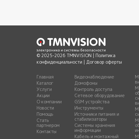
© 2025-2026 TMNVISION |
Политика
конфиденциальности
|
Договор оферты
Главная
Видеонаблюдение
М
в
Каталог
Домофоны
М
Услуги
Контроль доступа
о
Акции
Сетевое оборудование
с
О компании
GSM устройства
в
Новости
Инструменты
М
Помощь
Источники питания и
с
стабилизаторы
Стать
М
партнером
Системы хранения
о
информации
и
Контакты
Кабель и монтажный
М