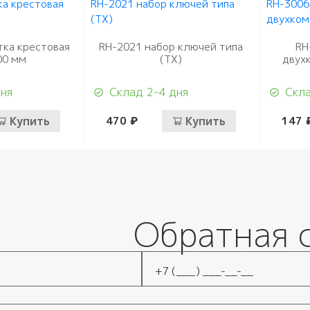
тка крестовая
RH-2021 набор ключей типа
RH
00 мм
(TX)
двух
дня
Склад 2-4 дня
Скла
Купить
470 ₽
Купить
147 
Обратная 
Телефон
*