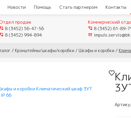
Новости
Помощь
Стать партнером
Контакты
Отдел продаж
Коммерческий отд
8 (3452) 56-47-56
8 (3452) 61-89-7
8 (3452) 994-894
impuls.servis@bk
еры
Видеокамеры TVI/CVI/AHD
талог
/
Кронштейны/шкафы/коробки
/
Шкафы и коробки
/
Клима
Видеорегистраторы
ые
истраторы
Видеокамеры IP
гибридные
мофоны
Кл
истраторы для
Видеокамеры Wi-Fi
ели
Видеорегистраторы IP
домофоны
лей
3УТ
Муляжи камер
ы
защелки
ное обеспечение
мофонов
Артику
ыхода
и аксессуары
тупа и мосты
 панели
и
и модемы
убки