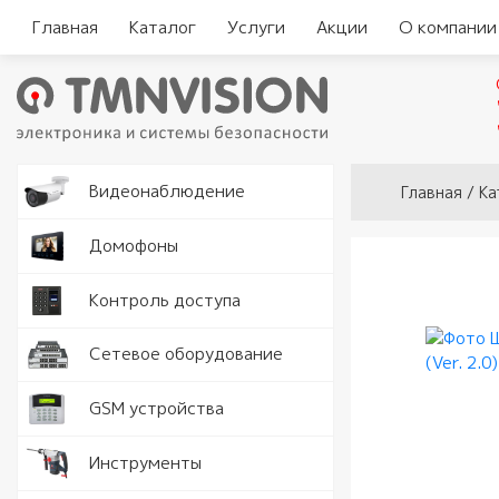
Главная
Каталог
Услуги
Акции
О компании
Вы здесь
Видеокам
Видеонаблюдение
Главная
/
Ка
Аналогов
Видеорег
Домофоны
видеодо
Видеорег
Считыват
Контроль доступа
IP видео
автомоби
Комплект
Замки и 
Программ
Серверы
Сетевое оборудование
видеодо
Кнопки в
Разъемы 
Точки дос
GSM устройства
Вызывные
Доводчик
Роутеры 
Рации
Инструменты
Аудио тр