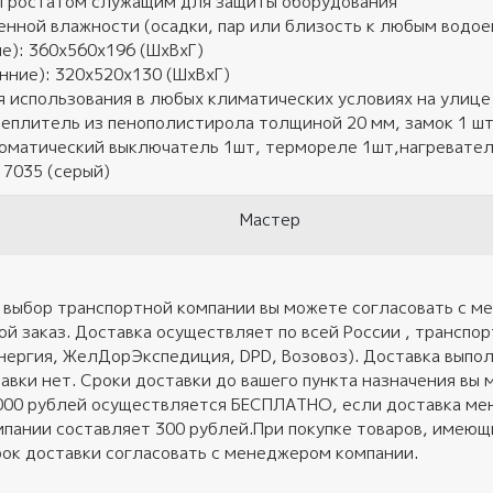
игростатом служащим для защиты оборудования
енной влажности (осадки, пар или близость к любым водо
е): 360х560х196 (ШхВхГ)
нние): 320х520х130 (ШхВхГ)
 использования в любых климатических условиях на улице
еплитель из пенополистирола толщиной 20 мм, замок 1 шт
томатический выключатель 1шт, термореле 1шт,нагревател
l 7035 (серый)
Мастер
 выбор транспортной компании вы можете согласовать с ме
ой заказ. Доставка осуществляет по всей России , трансп
нергия, ЖелДорЭкспедиция, DPD, Возовоз). Доставка выполн
авки нет. Сроки доставки до вашего пункта назначения вы 
 000 рублей осуществляется БЕСПЛАТНО, если доставка ме
пании составляет 300 рублей.При покупке товаров, имеющих
ок доставки согласовать с менеджером компании.