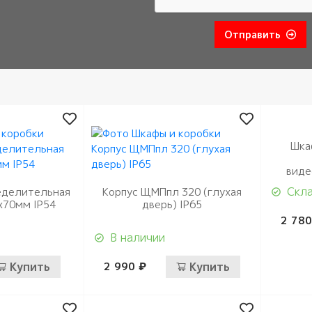
Отправить
Шка
виде
Скла
еделительная
Корпус ЩМПпл 320 (глухая
х70мм IP54
дверь) IP65
2 780
В наличии
Купить
2 990 ₽
Купить