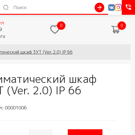
ел
0
0
9
.ru
тический шкаф 3УТ (Ver. 2.0) IP 66
иматический шкаф
 (Ver. 2.0) IP 66
л:
00001006