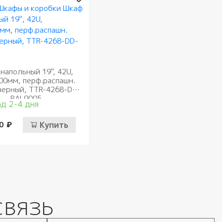
напольный 19", 42U,
00мм, перф.распашн.
черный, TTR-4268-DD-
RAL9005
д 2-4 дня
0 ₽
Купить
связь