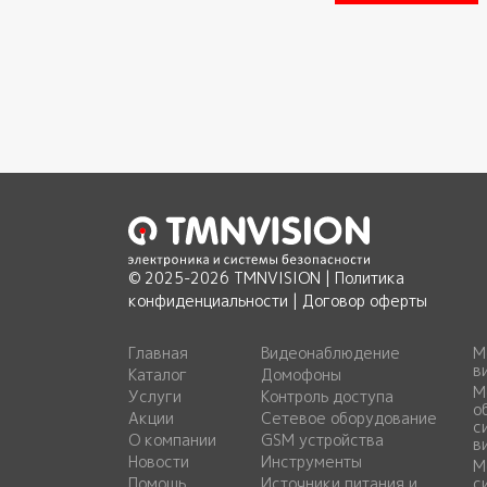
© 2025-2026 TMNVISION |
Политика
конфиденциальности
|
Договор оферты
Главная
Видеонаблюдение
М
в
Каталог
Домофоны
М
Услуги
Контроль доступа
о
Акции
Сетевое оборудование
с
О компании
GSM устройства
в
Новости
Инструменты
М
Помощь
Источники питания и
с